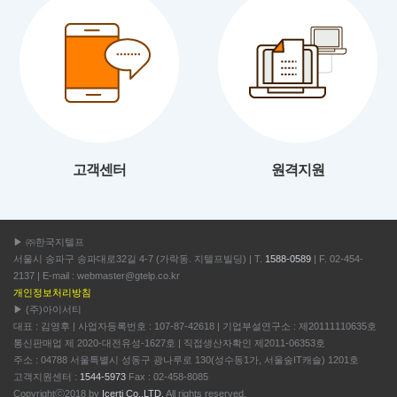
고객센터
원격지원
▶ ㈜한국지텔프
서울시 송파구 송파대로32길 4-7 (가락동. 지텔프빌딩) | T.
1588-0589
| F. 02-454-
2137 | E-mail : webmaster@gtelp.co.kr
개인정보처리방침
▶ (주)아이서티
대표 : 김영후 | 사업자등록번호 : 107-87-42618 | 기업부설연구소 : 제20111110635호
통신판매업 제 2020-대전유성-1627호 | 직접생산자확인 제2011-06353호
주소 : 04788 서울특별시 성동구 광나루로 130(성수동1가, 서울숲IT캐슬) 1201호
고객지원센터 :
1544-5973
Fax : 02-458-8085
Copyrightⓒ2018 by
Icerti Co.,LTD.
All rights reserved.