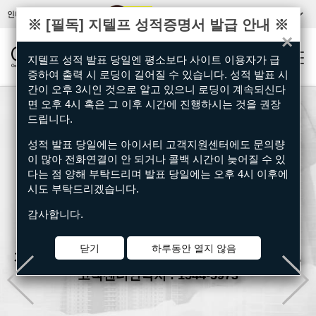
상담
인터넷 증명서 발급센터
이용안내
로그인
※ [필독] 지텔프 성적증명서 발급 안내 ※
×
지텔프 성적 발표 당일엔 평소보다 사이트 이용자가 급
Togg
증하여 출력 시 로딩이 길어질 수 있습니다. 성적 발표 시
navi
간이 오후 3시인 것으로 알고 있으니 로딩이 계속되신다
면 오후 4시 혹은 그 이후 시간에 진행하시는 것을 권장
드립니다.
성적 발표 당일에는 아이서티 고객지원센터에도 문의량
증명서 발급
이 많아 전화연결이 안 되거나 콜백 시간이 늦어질 수 있
다는 점 양해 부탁드리며 발표 당일에는 오후 4시 이후에
시도 부탁드리겠습니다.
감사합니다.
언제 어디서나 24시간 이용 가능한 캠퍼스 생활의
편의와
닫기
하루동안 열지 않음
개인정보 보호를 위해 아이서티가 함께 하겠습니다.
고객센터연락처 : 1544-5973